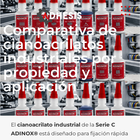
Comparativa de
cianoacrilatos
industriales por
propiedad y
aplicación
El
cianoacrilato industrial
de la
Serie C
ADINOX®
está diseñado para fijación rápida