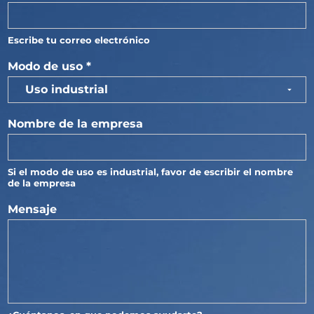
Escribe tu correo electrónico
Modo de uso
*
Nombre de la empresa
Si el modo de uso es industrial, favor de escribir el nombre
de la empresa
e
Mensaje
m
p
r
e
s
a
d