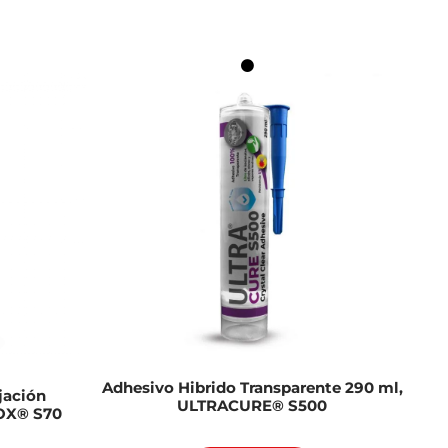
Adhesivo Hibrido Transparente 290 ml,
ijación
ULTRACURE® S500
NOX® S70