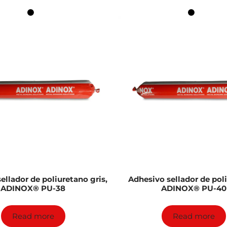
ellador de poliuretano gris,
Adhesivo sellador de pol
ADINOX® PU-38
ADINOX® PU-40
Read more
Read more