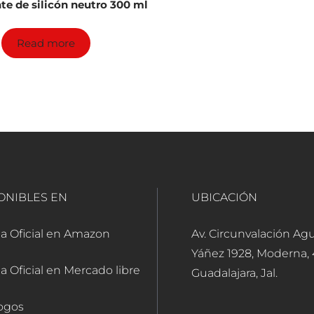
te de silicón neutro 300 ml
Read more
ONIBLES EN
UBICACIÓN
a Oficial en Amazon
Av. Circunvalación Ag
Yáñez 1928, Moderna,
a Oficial en Mercado libre
Guadalajara, Jal.
ogos