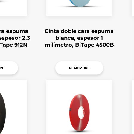
ara espuma
Cinta doble cara espuma
 espesor 2.3
blanca, espesor 1
iTape 912N
milímetro, BiTape 4500B
RE
READ MORE