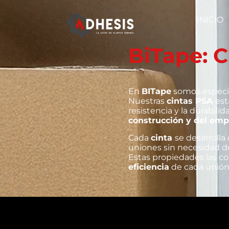
INICIO
BiTape: C
En
BITape
somos especi
Nuestras
cintas PSA
est
resistencia y la durabil
construcción y del em
Cada
cinta
se desarrolla
uniones sin necesidad de 
Estas propiedades las co
eficiencia
de cada unión