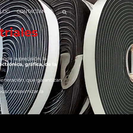
LOG
CONTACTANOS
triales
nde la precisión, la
ctrónica, gráfica, de la
eneración, que garantizan
usca maximizar la