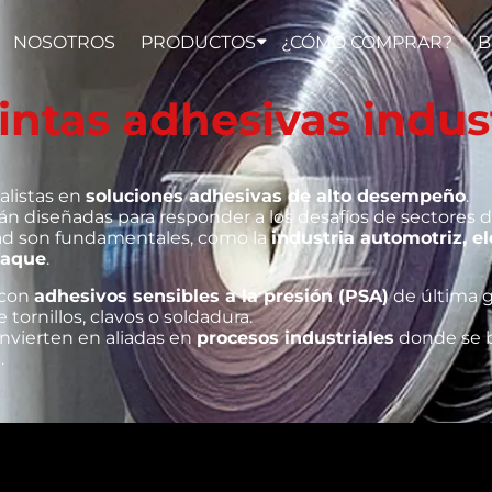
NOSOTROS
PRODUCTOS
¿CÓMO COMPRAR?
B
intas adhesivas indus
alistas en
soluciones adhesivas de alto desempeño
.
án diseñadas para responder a los desafíos de sectores do
idad son fundamentales, como la
industria automotriz, ele
paque
.
 con
adhesivos sensibles a la presión (PSA)
de última g
tornillos, clavos o soldadura.
nvierten en aliadas en
procesos industriales
donde se b
.