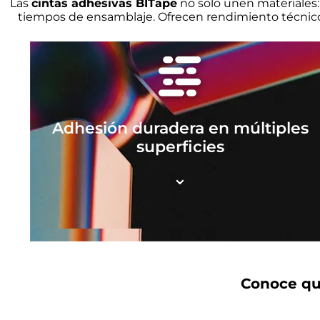
Las
cintas adhesivas BITape
no solo unen materiales
tiempos de ensamblaje. Ofrecen rendimiento técnico
Adhesión duradera en múltiples
superficies
⌄
Conoce qué