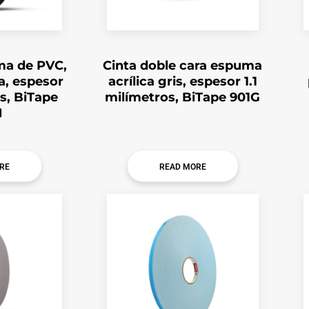
ma de PVC,
Cinta doble cara espuma
a, espesor
acrílica gris, espesor 1.1
s, BiTape
milímetros, BiTape 901G
N
RE
READ MORE