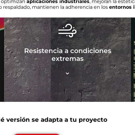
: optimizan
aplicaciones industriales
, mejoran la estéti
 respaldado, mantienen la adherencia en los
entornos i
Resistencia a condiciones
extremas
⌄
 versión se adapta a tu proyecto