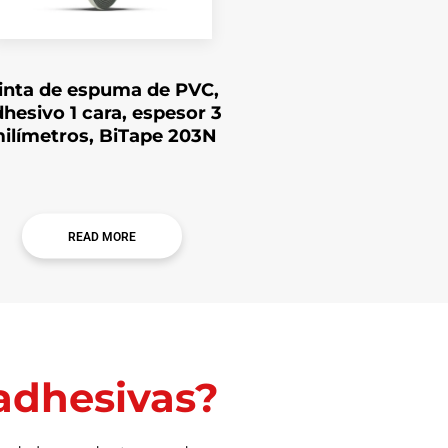
inta de espuma de PVC,
hesivo 1 cara, espesor 3
ilímetros, BiTape 203N
READ MORE
 adhesivas?