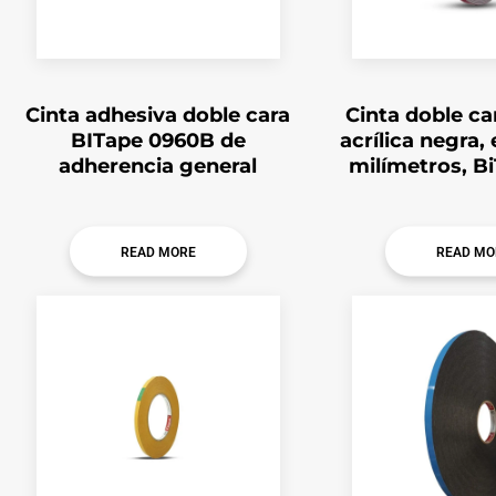
Cinta adhesiva doble cara
Cinta doble c
BITape 0960B de
acrílica negra,
adherencia general
milímetros, B
READ MORE
READ MO