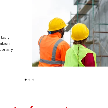
o
rtas y
mbién
obras y