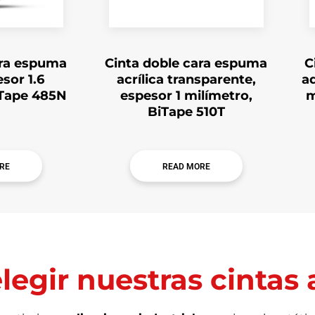
ara espuma
Cinta doble cara espuma
C
sor 1.6
acrílica transparente,
ad
iTape 485N
espesor 1 milímetro,
m
BiTape 510T
RE
READ MORE
legir nuestras cintas