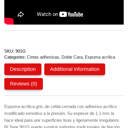
SKU:
901G
Categories:
Cintas adhesivas
,
Doble Cara
,
Espuma acrílica
Description
Additional information
Reviews (0)
Espuma acrílica gris, de celda cerrada con adhesivo acrílico
modificado sensitivo a la presión. Su espesor de 1.1 mm la
hace ideal para unir superficies lisas y ligeramente irregulares.
BI Tape 901G puede sustituir métodos tradicionales de fijación