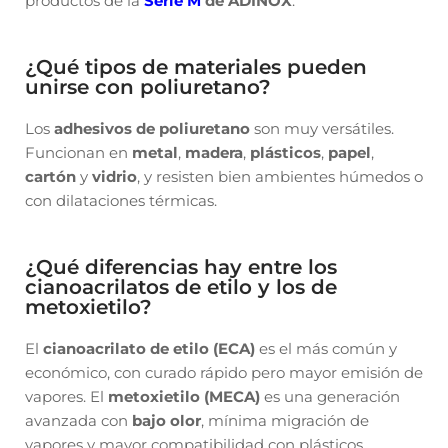
productos de la
Serie M
de ADINOX
.
¿Qué tipos de materiales pueden
unirse con poliuretano?
Los
adhesivos de poliuretano
son muy versátiles.
Funcionan en
metal
,
madera
,
plásticos
,
papel
,
cartón
y
vidrio
, y resisten bien ambientes húmedos o
con dilataciones térmicas.
¿Qué diferencias hay entre los
cianoacrilatos de etilo y los de
metoxietilo?
El
cianoacrilato de etilo (ECA)
es el más común y
económico, con curado rápido pero mayor emisión de
vapores. El
metoxietilo (MECA)
es una generación
avanzada con
bajo olor
, mínima migración de
vapores y mayor compatibilidad con plásticos