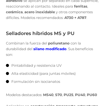
adhesivo
se aplican por separado en cada superficie,
reaccionando al contacto. Ideales para
ferritas
,
cerámica
,
acero inoxidable
y otros componentes
difíciles. Modelos recomendados:
A730 + A787
.
Selladores híbridos MS y PU
Combinan la fuerza del
poliuretano
con la
durabilidad del
silano modificado
. Sus beneficios
son:
Pintabilidad y resistencia UV
Alta elasticidad (para juntas móviles)
Formulación sin isocianatos
Modelos destacados:
MS40
,
S70
,
PU25
,
PU40
,
PU60