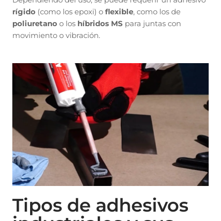
rígido
(como los epoxi) o
flexible
, como los de
poliuretano
o los
híbridos MS
para juntas con
movimiento o vibración.
Tipos de adhesivos