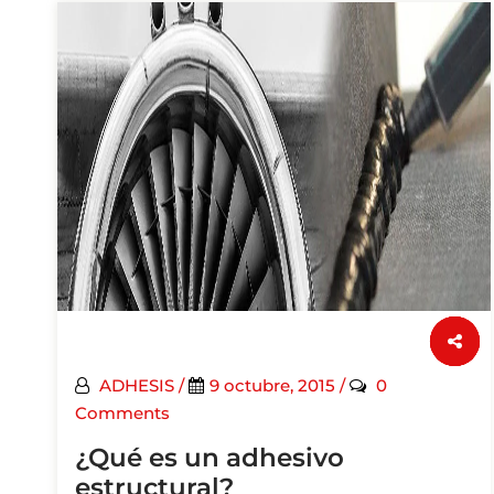
ADHESIS
/
9 octubre, 2015
/
0
Comments
¿Qué es un adhesivo
estructural?