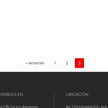
« Anterior
1
2
3
ONIBLES EN
UBICACIÓN
a Oficial en Amazon
Av. Circunvalación Ag