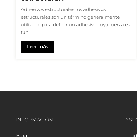
Adhesivos estructuralesLos adhesivos
estructurales son un término generalmente
utilizado para definir un adhesivo cuya fuerza es
fun
Leer más
INFORMACIÓN
DISP
Blog
Tiend