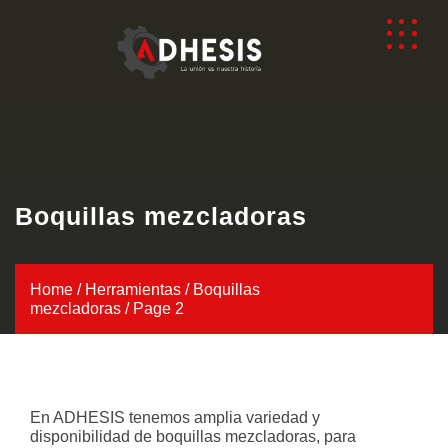
Boquillas mezcladoras
Home
/
Herramientas
/
Boquillas
mezcladoras
/ Page 2
En ADHESIS tenemos amplia variedad y
disponibilidad de boquillas mezcladoras, para